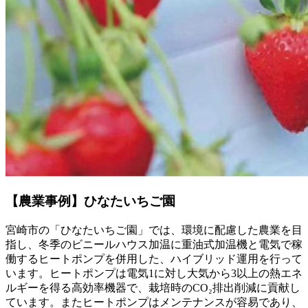
【農業事例】ひなたいちご園
宮崎市の「ひなたいちご園」では、環境に配慮した農業を目
指し、冬季のビニールハウス加温に重油式加温機と電気で稼
働するヒートポンプを併用した、ハイブリッド運用を行って
います。ヒートポンプは電気1に対し大気から3以上の熱エネ
ルギーを得る高効率機器で、
栽培時のCO₂排出削減に貢献
し
ています。またヒートポンプは
メンテナンスが容易
であり、